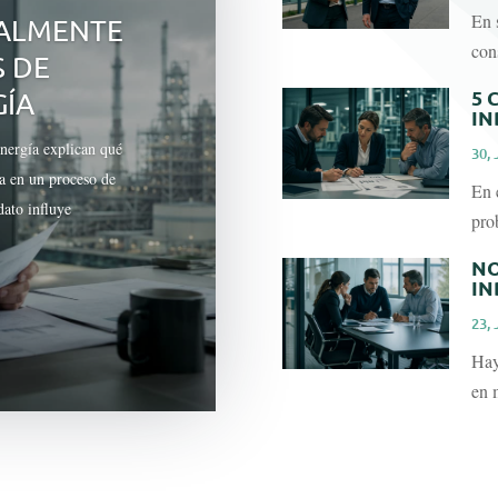
En 
EALMENTE
con
S DE
5 
GÍA
IN
energía explican qué
30, 
na en un proceso de
En 
dato influye
pro
NO
IN
23, 
Hay
en 